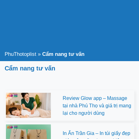
PhuThotoplist
»
Cẩm nang tư vấn
Cẩm nang tư vấn
Review Glow app – Massage
tại nhà Phú Thọ và giá trị mang
lại cho người dùng
In Ấn Trần Gia – In túi giấy đẹp