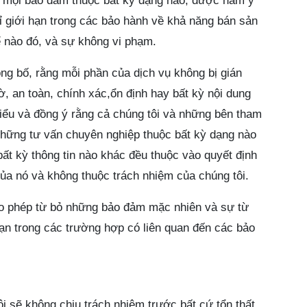
ối mọi bẩo đảm thuộc bất kỳ dạng nào, được hàm ý
 giới hạn trong các bảo hành về khả năng bán sản
 nào đó, và sự không vi phạm.
g bố, rằng mỗi phần của dịch vụ không bị gián
ờ, an toàn, chính xác,ổn định hay bất kỳ nội dung
hiểu và đồng ý rằng cả chúng tôi và những bên tham
những tư vấn chuyên nghiệp thuộc bất kỳ dạng nào
ất kỳ thông tin nào khác đều thuộc vào quyết định
 của nó và không thuộc trách nhiệm của chúng tôi.
ho phép từ bỏ những bảo đảm mặc nhiên và sự từ
ạn trong các trường hợp có liên quan đến các bảo
i sẽ không chịu trách nhiệm trước bất cứ tổn thất