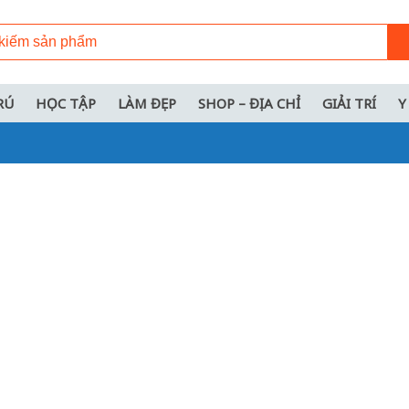
RÚ
HỌC TẬP
LÀM ĐẸP
SHOP – ĐỊA CHỈ
GIẢI TRÍ
Y