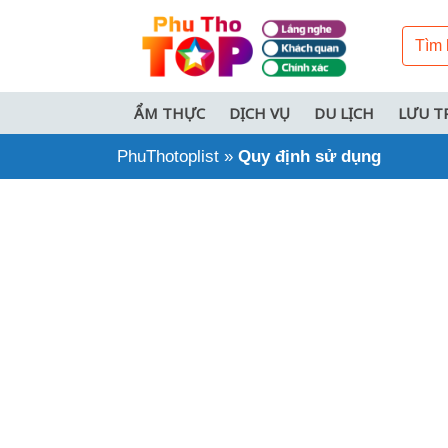
ẨM THỰC
DỊCH VỤ
DU LỊCH
LƯU T
PhuThotoplist
»
Quy định sử dụng