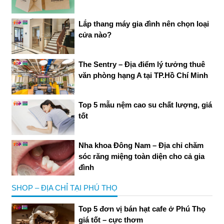
Lắp thang máy gia đình nên chọn loại
cửa nào?
The Sentry – Địa điểm lý tưởng thuê
văn phòng hạng A tại TP.Hồ Chí Minh
Top 5 mẫu nệm cao su chất lượng, giá
tốt
Nha khoa Đông Nam – Địa chỉ chăm
sóc răng miệng toàn diện cho cả gia
đình
SHOP – ĐỊA CHỈ TẠI PHÚ THỌ
Top 5 đơn vị bán hạt cafe ở Phú Thọ
giá tốt – cực thơm