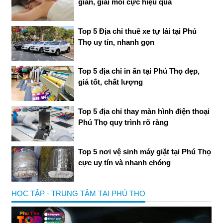
giãn, giải mỏi cực hiệu quả
Top 5 Địa chỉ thuê xe tự lái tại Phú
Thọ uy tín, nhanh gọn
Top 5 địa chỉ in ấn tại Phú Thọ đẹp,
giá tốt, chất lượng
Top 5 địa chỉ thay màn hình điện thoại
Phú Thọ quy trình rõ ràng
Top 5 nơi vệ sinh máy giặt tại Phú Thọ
cực uy tín và nhanh chóng
HỌC TẬP - TRUNG TÂM TẠI PHÚ THỌ