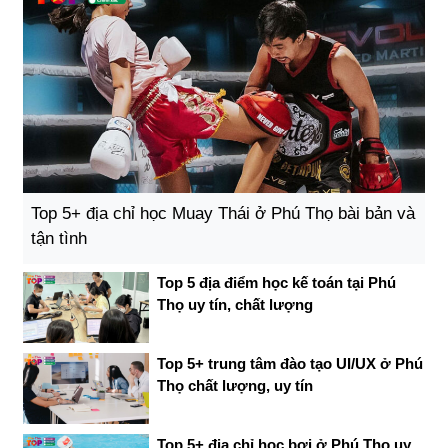
Top 5+ địa chỉ học Muay Thái ở Phú Thọ bài bản và
tận tình
Top 5 địa điểm học kế toán tại Phú
Thọ uy tín, chất lượng
Top 5+ trung tâm đào tạo UI/UX ở Phú
Thọ chất lượng, uy tín
Top 5+ địa chỉ học bơi ở Phú Thọ uy