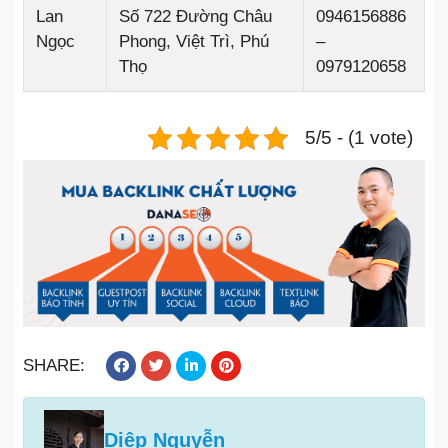
Lan
Số 722 Đường Châu
0946156886
Ngọc
Phong, Việt Trì, Phú
–
Thọ
0979120658
5/5 - (1 vote)
SHARE:
Diệp Nguyễn