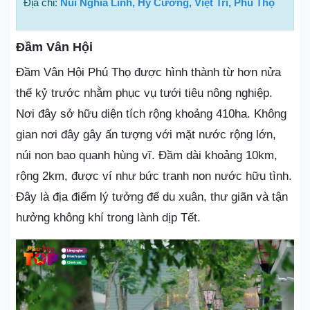
Địa chỉ:
Núi Nghĩa Lĩnh, Hy Cương, Việt Trì, Phú Thọ
Đầm Vân Hội
Đầm Vân Hội Phú Thọ được hình thành từ hơn nửa
thế kỷ trước nhằm phục vụ tưới tiêu nông nghiệp.
Nơi đây sở hữu diện tích rộng khoảng 410ha. Không
gian nơi đây gây ấn tượng với mặt nước rộng lớn,
núi non bao quanh hùng vĩ. Đầm dài khoảng 10km,
rộng 2km, được ví như bức tranh non nước hữu tình.
Đây là địa điểm lý tưởng để du xuân, thư giãn và tận
hưởng không khí trong lành dịp Tết.