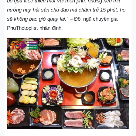
bỏ qua việc thiếu một vài món phụ, nhưng nếu thịt
nướng hay hải sản chủ đạo mà chậm trễ 15 phút, họ
sẽ không bao giờ quay lại.”
– Đội ngũ chuyên gia
PhuThotoplist nhận định.