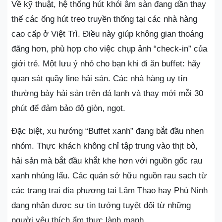
Về kỹ thuật, hệ thống hút khói âm sàn đang dần thay
thế các ống hút treo truyền thống tại các nhà hàng
cao cấp ở Việt Trì. Điều này giúp không gian thoáng
đãng hơn, phù hợp cho việc chụp ảnh “check-in” của
giới trẻ. Một lưu ý nhỏ cho bạn khi đi ăn buffet: hãy
quan sát quầy line hải sản. Các nhà hàng uy tín
thường bày hải sản trên đá lạnh và thay mới mỗi 30
phút để đảm bảo độ giòn, ngọt.
Đặc biệt, xu hướng “Buffet xanh” đang bắt đầu nhen
nhóm. Thực khách không chỉ tập trung vào thịt bò,
hải sản mà bắt đầu khắt khe hơn với nguồn gốc rau
xanh nhúng lẩu. Các quán sở hữu nguồn rau sạch từ
các trang trại địa phương tại Lâm Thao hay Phù Ninh
đang nhận được sự tin tưởng tuyệt đối từ những
người yêu thích ẩm thực lành mạnh.