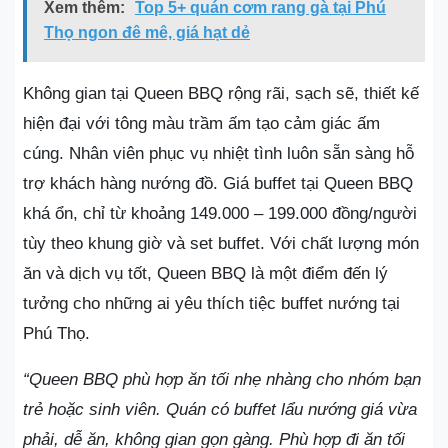
Xem thêm:
Top 5+ quán cơm rang gà tại Phú
Thọ ngon đê mê, giá hạt dẻ
Không gian tại Queen BBQ rộng rãi, sạch sẽ, thiết kế
hiện đại với tông màu trầm ấm tạo cảm giác ấm
cúng. Nhân viên phục vụ nhiệt tình luôn sẵn sàng hỗ
trợ khách hàng nướng đồ. Giá buffet tại Queen BBQ
khá ổn, chỉ từ khoảng 149.000 – 199.000 đồng/người
tùy theo khung giờ và set buffet. Với chất lượng món
ăn và dịch vụ tốt, Queen BBQ là một điểm đến lý
tưởng cho những ai yêu thích tiệc buffet nướng tại
Phú Thọ.
“Queen BBQ phù hợp ăn tối nhẹ nhàng cho nhóm bạn
trẻ hoặc sinh viên. Quán có buffet lẩu nướng giá vừa
phải, dễ ăn, không gian gọn gàng. Phù hợp đi ăn tối