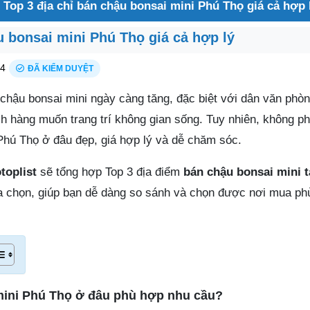
»
Top 3 địa chỉ bán chậu bonsai mini Phú Thọ giá cả hợp 
u bonsai mini Phú Thọ giá cả hợp lý
24
ĐÃ KIỂM DUYỆT
chậu bonsai mini ngày càng tăng, đặc biệt với dân văn phò
h hàng muốn trang trí không gian sống. Tuy nhiên, không ph
 Phú Thọ ở đâu đẹp, giá hợp lý và dễ chăm sóc.
toplist
sẽ tổng hợp Top 3 địa điểm
bán chậu bonsai mini t
a chọn, giúp bạn dễ dàng so sánh và chọn được nơi mua ph
ini Phú Thọ ở đâu phù hợp nhu cầu?