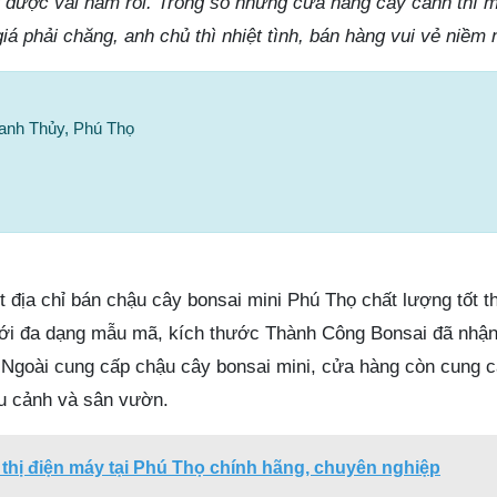
 được vài năm rồi. Trong số những cửa hàng cây cảnh thì m
á phải chăng, anh chủ thì nhiệt tình, bán hàng vui vẻ niềm 
hanh Thủy, Phú Thọ
 địa chỉ bán chậu cây bonsai mini Phú Thọ chất lượng tốt t
ới đa dạng mẫu mã, kích thước Thành Công Bonsai đã nhậ
 Ngoài cung cấp chậu cây bonsai mini, cửa hàng còn cung 
ểu cảnh và sân vườn.
 thị điện máy tại Phú Thọ chính hãng, chuyên nghiệp