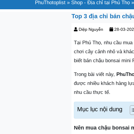
PhuThotoplist
»
Shop - Địa chỉ tại Phú Thọ
Top 3 địa chỉ bán chậ
Diệp Nguyễn
28-03-20
Tại Phú Thọ, nhu cầu mua 
chơi cây cảnh nhỏ và khác
biết bán chậu bonsai mini
Trong bài viết này,
PhuTho
được nhiều khách hàng lự
nhu cầu thực tế.
Mục lục nội dung
Nên mua chậu bonsai m