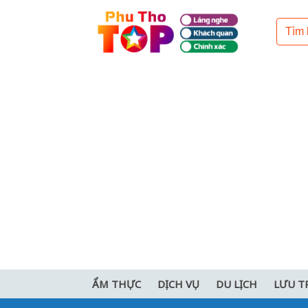
ẨM THỰC
DỊCH VỤ
DU LỊCH
LƯU T