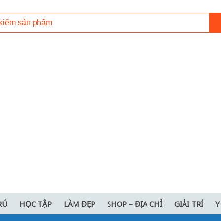
RÚ
HỌC TẬP
LÀM ĐẸP
SHOP – ĐỊA CHỈ
GIẢI TRÍ
Y