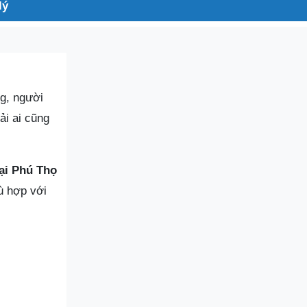
lý
ng, người
ải ai cũng
ại Phú Thọ
ù hợp với