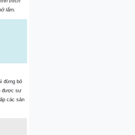
ình thích
nở lắm.
hì đừng bỏ
n được sự
cấp các sản