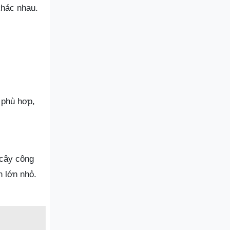
khác nhau.
 phù hợp,
 cây công
n lớn nhỏ.