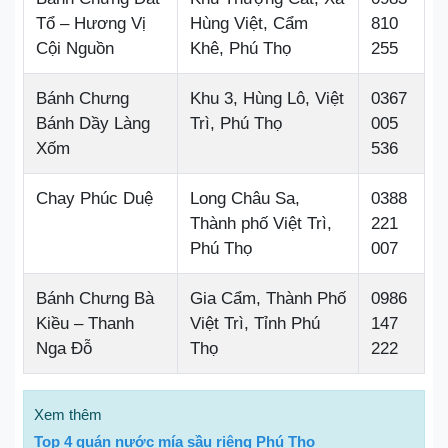
Tổ – Hương Vị
Hùng Việt, Cẩm
810
Cội Nguồn
Khê, Phú Thọ
255
Bánh Chưng
Khu 3, Hùng Lô, Việt
0367
Bánh Dầy Làng
Trì, Phú Thọ
005
Xốm
536
Chay Phúc Duệ
Long Châu Sa,
0388
Thành phố Việt Trì,
221
Phú Thọ
007
Bánh Chưng Bà
Gia Cẩm, Thành Phố
0986
Kiều – Thanh
Việt Trì, Tỉnh Phú
147
Nga Đỗ
Thọ
222
Xem thêm
Top 4 quán nước mía sầu riêng Phú Thọ