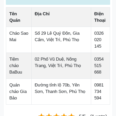
Tên
Địa Chỉ
Điện
Quán
Thoại
Cháo Sao
Số 29 Lê Quý Đôn, Gia
0326
Mai
Cẩm, Việt Trì, Phú Thọ
020
145
Tiệm
02 Phố Vũ Duệ, Nông
0354
cháo
Trang, Việt Trì, Phú Thọ
515
BaBuu
668
Quán
Đường tỉnh lộ 70b, Yên
0981
cháo Gia
Sơn, Thanh Sơn, Phú Thọ
734
Bảo
594