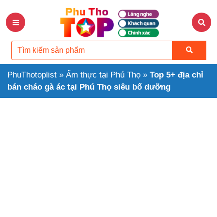
PhuThotoplist
»
Ẩm thực tại Phú Thọ
»
Top 5+ địa chỉ
bán cháo gà ác tại Phú Thọ siêu bổ dưỡng