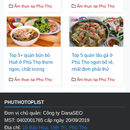
Ẩm thực tại Phú Thọ
Ẩm thực tại Phú Thọ
Top 5+ quán bún bò
Top 5 quán lẩu gà ở
Huế ở Phú Thọ thơm
Phú Thọ ngon bổ rẻ,
ngon, chất lượng
nhất định phải thử
Ẩm thực tại Phú Thọ
Ẩm thực tại Phú Thọ
PHUTHOTOPLIST
Đơn vị chủ quản: Công ty DanaSEO
MST: 0402001765 cấp ngày 20/09/2019
Địa chỉ:
19 Bảo Hoa, Việt Trì, Phú Thọ