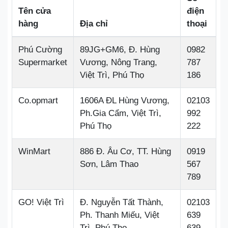
Tên cửa
điện
hàng
Địa chỉ
thoại
Phú Cường
89JG+GM6, Đ. Hùng
0982
Supermarket
Vương, Nông Trang,
787
Việt Trì, Phú Thọ
186
Co.opmart
1606A ĐL Hùng Vương,
02103
Ph.Gia Cẩm, Việt Trì,
992
Phú Thọ
222
WinMart
886 Đ. Âu Cơ, TT. Hùng
0919
Sơn, Lâm Thao
567
789
GO! Việt Trì
Đ. Nguyễn Tất Thành,
02103
Ph. Thanh Miếu, Việt
639
Trì, Phú Thọ
639