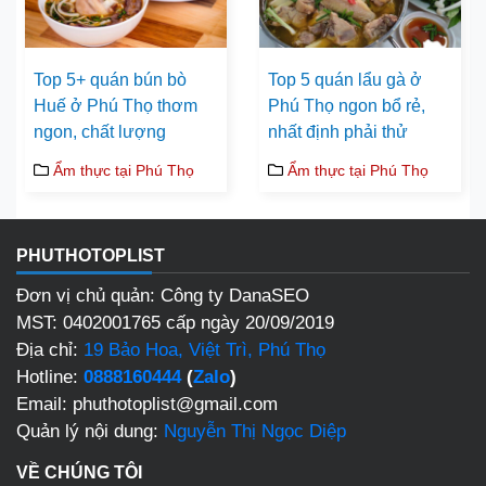
Top 5+ quán bún bò
Top 5 quán lẩu gà ở
Huế ở Phú Thọ thơm
Phú Thọ ngon bổ rẻ,
ngon, chất lượng
nhất định phải thử
Ẩm thực tại Phú Thọ
Ẩm thực tại Phú Thọ
PHUTHOTOPLIST
Đơn vị chủ quản: Công ty DanaSEO
MST: 0402001765 cấp ngày 20/09/2019
Địa chỉ:
19 Bảo Hoa, Việt Trì, Phú Thọ
Hotline:
0888160444
(
Zalo
)
Email: phuthotoplist@gmail.com
Quản lý nội dung:
Nguyễn Thị Ngọc Diệp
VỀ CHÚNG TÔI