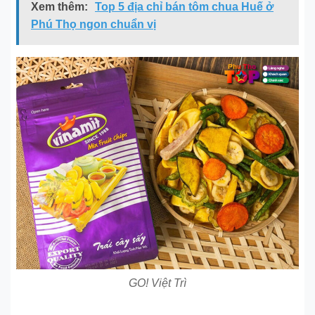
Xem thêm:
Top 5 địa chỉ bán tôm chua Huế ở
Phú Thọ ngon chuẩn vị
GO! Việt Trì