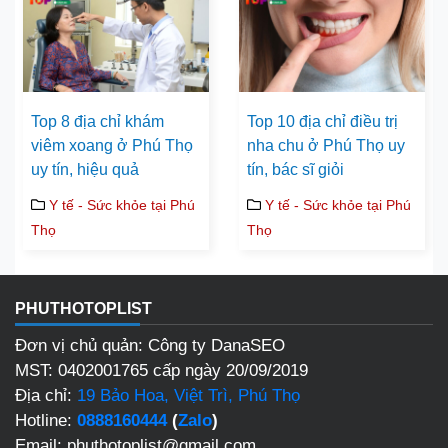
Top 8 địa chỉ khám
Top 10 địa chỉ điều trị
viêm xoang ở Phú Thọ
nha chu ở Phú Thọ uy
uy tín, hiệu quả
tín, bác sĩ giỏi
Y tế - Sức khỏe tại Phú
Y tế - Sức khỏe tại Phú
Thọ
Thọ
PHUTHOTOPLIST
Đơn vị chủ quản: Công ty DanaSEO
MST: 0402001765 cấp ngày 20/09/2019
Địa chỉ:
19 Bảo Hoa, Việt Trì, Phú Thọ
Hotline:
0888160444
(
Zalo
)
Email: phuthotoplist@gmail.com