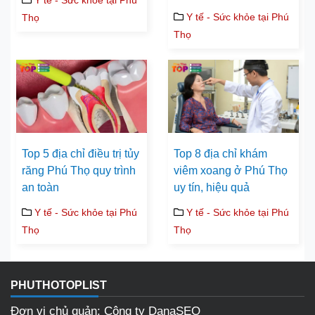
Y tế - Sức khỏe tại Phú
Thọ
Thọ
Top 5 địa chỉ điều trị tủy
Top 8 địa chỉ khám
răng Phú Thọ quy trình
viêm xoang ở Phú Thọ
an toàn
uy tín, hiệu quả
Y tế - Sức khỏe tại Phú
Y tế - Sức khỏe tại Phú
Thọ
Thọ
PHUTHOTOPLIST
Đơn vị chủ quản: Công ty DanaSEO