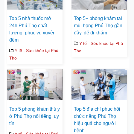
Top 5 nhà thuốc mở
Top 5+ phòng khám tai
24h Phú Thọ chất
mũi họng Phú Thọ gần
lượng, phục vụ xuyên
đây, dễ đi khám
đêm
Y tế - Sức khỏe tại Phú
Y tế - Sức khỏe tại Phú
Thọ
Thọ
Top 5 phòng khám thú y
Top 5 địa chỉ phục hồi
ở Phú Thọ nổi tiếng, uy
chức năng Phú Thọ
tín
hiệu quả cho người
bệnh
Y tế - Sức khỏe tại Phú