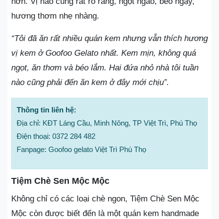
hơn. Vị nào cũng rất rõ ràng, ngọt ngào, béo ngậy,
hương thơm nhẹ nhàng.
“Tôi đã ăn rất nhiều quán kem nhưng vẫn thích hương
vị kem ở Goofoo Gelato nhất. Kem mịn, không quá
ngọt, ăn thơm và béo lắm. Hai đứa nhỏ nhà tôi tuần
nào cũng phải đến ăn kem ở đây mới chịu”.
Thông tin liên hệ:
Địa chỉ: KĐT Láng Cầu, Minh Nông, TP Việt Trì, Phú Thọ
Điện thoại: 0372 284 482
Fanpage: Goofoo gelato Việt Trì Phú Thọ
Tiệm Chè Sen Mộc Mộc
Không chỉ có các loại chè ngon, Tiệm Chè Sen Mộc
Mộc còn được biết đến là một quán kem handmade