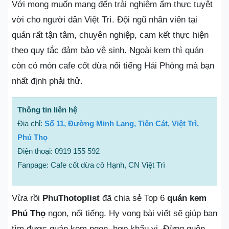
Với mong muốn mang đến trải nghiệm ẩm thực tuyệt
vời cho người dân Việt Trì. Đội ngũ nhân viên tại
quán rất tận tâm, chuyên nghiệp, cam kết thực hiện
theo quy tắc đảm bảo vệ sinh. Ngoài kem thì quán
còn có món cafe cốt dừa nổi tiếng Hải Phòng mà bạn
nhất định phải thử.
Thông tin liên hệ
Địa chỉ:
Số 11, Đường Minh Lang, Tiên Cát, Việt Trì,
Phú Thọ
Điện thoại: 0919 155 592
Fanpage: Cafe cốt dừa cô Hạnh, CN Việt Trì
Vừa rồi
PhuThotoplist
đã chia sẻ Top 6
quán kem
Phú Thọ
ngon, nổi tiếng. Hy vọng bài viết sẽ giúp bạn
tìm được quán kem ngon, hợp khẩu vị. Đừng quên