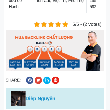
dừa cô
Tiên Cát, Việt Trì, Phú Thọ
155
Hạnh
592
5/5 - (2 votes)
SHARE:
Diệp Nguyễn