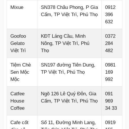
Mixue
SN378 Châu Phong, P Gia
0912
Cẩm, TP Việt Trì, Phú Thọ
396
632
Goofoo
KĐT Láng Cầu, Minh
0372
Gelato
Nông, TP Việt Trì, Phú
284
Việt Trì
Thọ
482
Tiệm Chè
SN197 đường Tiên Dung,
0981
Sen Mộc
TP Việt Trì, Phú Thọ
169
Mộc
992
Catfee
Ngõ 126 Lê Quý Đôn, Gia
091
House
Cẩm, TP Việt Trì, Phú Thọ
969
Coffee
34 33
Cafe cốt
Số 11, Đường Minh Lang,
0919