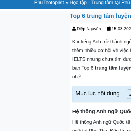
PhuThotoplist
»
Học tập - Trung tâm tại Phú
Top 6 trung tâm luyện
Diệp Nguyễn
15-03-20
Khi tiếng Anh trở thành ng
thêm nhiều cơ hội về việc 
IELTS nhưng chưa tìm được
bạn Top 6
trung tâm luyệ
nhé!
Mục lục nội dung
Hệ thống Anh ngữ Quốc
Hệ thống Anh ngữ Quốc tế 
ngữ tại Phú Thọ. Đây là tr