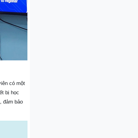
viên có một
ết bị học
n, đảm bảo