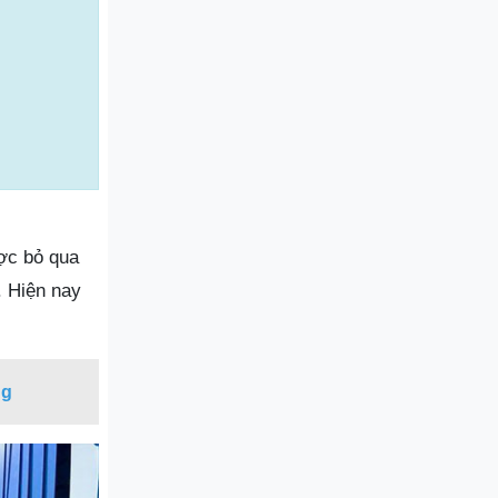
ược bỏ qua
. Hiện nay
ng