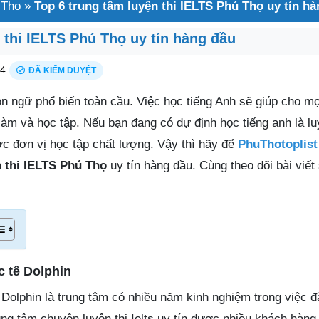
 Thọ
»
Top 6 trung tâm luyện thi IELTS Phú Thọ uy tín h
 thi IELTS Phú Thọ uy tín hàng đầu
24
ĐÃ KIỂM DUYỆT
ôn ngữ phổ biến toàn cầu. Việc học tiếng Anh sẽ giúp cho m
làm và học tập. Nếu bạn đang có dự định học tiếng anh là lu
 đơn vị học tập chất lượng. Vậy thì hãy để
PhuThotoplist
n thi IELTS Phú Thọ
uy tín hàng đầu. Cùng theo dõi bài viết
 tế Dolphin
Dolphin là trung tâm có nhiều năm kinh nghiệm trong việc đ
ung tâm chuyên luyện thi Ielts uy tín được nhiều khách hàng