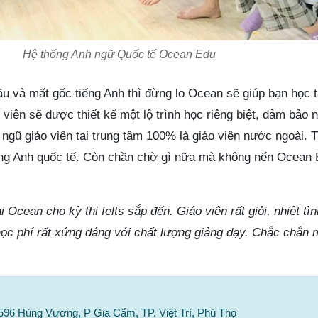
Hệ thống Anh ngữ Quốc tế Ocean Edu
ầu và mất gốc tiếng Anh thì đừng lo Ocean sẽ giúp bạn học 
viên sẽ được thiết kế một lộ trình học riêng biệt, đảm bảo
ngũ giáo viên tại trung tâm 100% là giáo viên nước ngoài. 
ếng Anh quốc tế. Còn chần chờ gì nữa mà không nến Ocean
 Ocean cho kỳ thi Ielts sắp đến. Giáo viên rất giỏi, nhiệt tì
ọc phí rất xứng đáng với chất lượng giảng dạy. Chắc chắn m
596 Hùng Vương, P Gia Cẩm, TP. Việt Trì, Phú Thọ