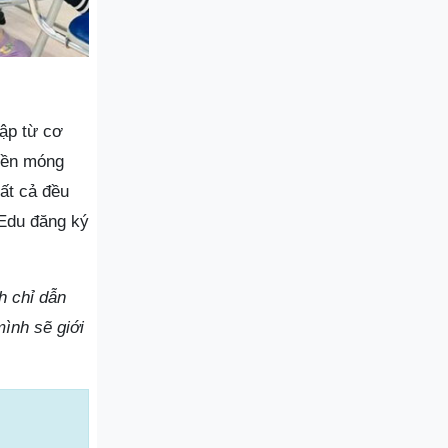
tập từ cơ
 nền móng
Tất cả đều
 Edu đăng ký
nh chỉ dẫn
ình sẽ giới