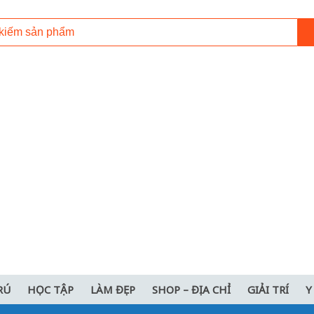
RÚ
HỌC TẬP
LÀM ĐẸP
SHOP – ĐỊA CHỈ
GIẢI TRÍ
Y