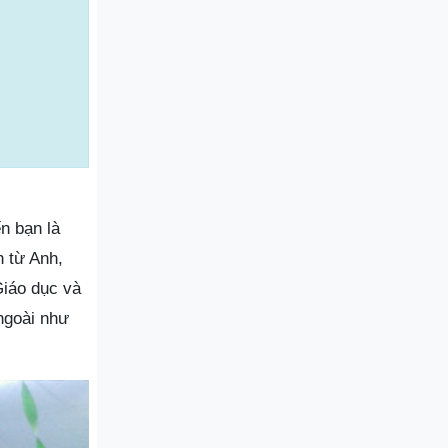
n bạn là
n từ Anh,
Giáo dục và
ngoài như