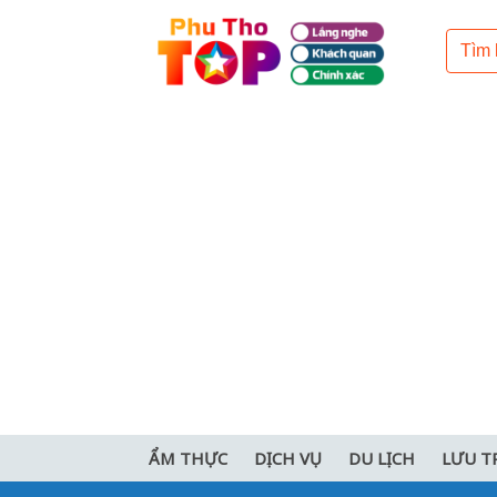
ẨM THỰC
DỊCH VỤ
DU LỊCH
LƯU T