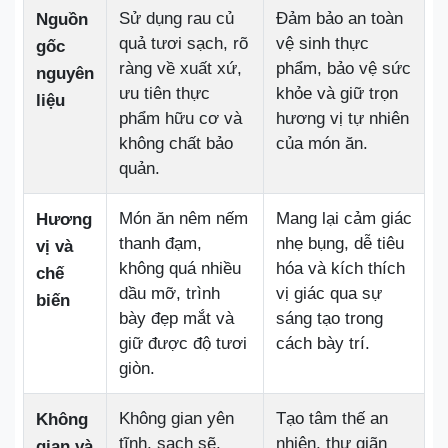
Sử dụng rau củ
Đảm bảo an toàn
Nguồn
quả tươi sạch, rõ
vệ sinh thực
gốc
ràng về xuất xứ,
phẩm, bảo vệ sức
nguyên
ưu tiên thực
khỏe và giữ trọn
liệu
phẩm hữu cơ và
hương vị tự nhiên
không chất bảo
của món ăn.
quản.
Món ăn nêm nếm
Mang lại cảm giác
Hương
thanh đạm,
nhẹ bụng, dễ tiêu
vị và
không quá nhiều
hóa và kích thích
chế
dầu mỡ, trình
vị giác qua sự
biến
bày đẹp mắt và
sáng tạo trong
giữ được độ tươi
cách bày trí.
giòn.
Không gian yên
Tạo tâm thế an
Không
tĩnh, sạch sẽ,
nhiên, thư giãn
gian và