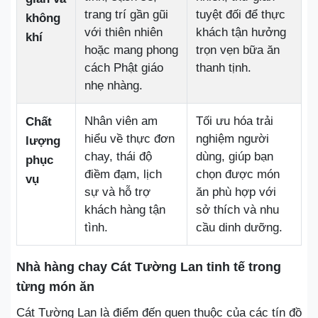
trang trí gần gũi
tuyệt đối để thực
không
với thiên nhiên
khách tận hưởng
khí
hoặc mang phong
trọn vẹn bữa ăn
cách Phật giáo
thanh tịnh.
nhẹ nhàng.
Nhân viên am
Tối ưu hóa trải
Chất
hiểu về thực đơn
nghiệm người
lượng
chay, thái độ
dùng, giúp bạn
phục
điềm đạm, lịch
chọn được món
vụ
sự và hỗ trợ
ăn phù hợp với
khách hàng tận
sở thích và nhu
tình.
cầu dinh dưỡng.
Nhà hàng chay Cát Tường Lan tinh tế trong
từng món ăn
Cát Tường Lan là điểm đến quen thuộc của các tín đồ