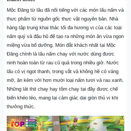
Mộc Đăng từ lâu đã nổi tiếng với các món lẩu nấm và
thực phẩm từ nguồn gốc thực vật nguyên bản. Nhà
hàng tập trung khai thác tối đa hương vị của các loại
nấm quý và đậu hũ để tạo ra những món ăn vừa ngon
miệng vừa bổ dưỡng. Món đắt khách nhất tại Mộc
Đăng chính là lẩu nấm chay với nước dùng được
ninh hoàn toàn từ rau củ quả trong nhiều giờ. Nước
lẩu có vị ngọt thanh, trong vắt và không hề có váng
mỡ, ăn kèm với hơn mười loại nấm tươi và rau xanh.
Những lát thịt chay hay tôm chay tại đây được chế
biến khéo léo, mang lại cảm giác dai giòn thú vị khi
thưởng thức.