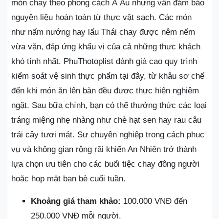
món chay theo phong cách Á Âu nhưng vẫn đảm bảo
nguyên liệu hoàn toàn từ thực vật sạch. Các món
như nấm nướng hay lẩu Thái chay được nêm nếm
vừa vặn, đáp ứng khẩu vị của cả những thực khách
khó tính nhất. PhuThotoplist đánh giá cao quy trình
kiểm soát vệ sinh thực phẩm tại đây, từ khâu sơ chế
đến khi món ăn lên bàn đều được thực hiện nghiêm
ngặt. Sau bữa chính, bạn có thể thưởng thức các loại
tráng miệng nhẹ nhàng như chè hạt sen hay rau câu
trái cây tươi mát. Sự chuyên nghiệp trong cách phục
vụ và không gian rộng rãi khiến An Nhiên trở thành
lựa chọn ưu tiên cho các buổi tiệc chay đông người
hoặc họp mặt bạn bè cuối tuần.
Khoảng giá tham khảo:
100.000 VNĐ đến
250.000 VNĐ mỗi người.