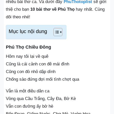
nhiều bài thơ ca. Và dưới đây
PhuThotoplist
sẽ giới
thiệ cho bạn
10 bài thơ về Phú Thọ
hay nhất. Cùng
dõi theo nhé!
Mục lục nội dung
Phú Thọ Chiều Đông
Hôm nay tôi lại về quê
Cũng là cái cảnh con đê mái đình
Cũng con đò nhỏ dập dình
Chống sào đứng đợi mối tình chợt qua
Vẫn là một điệu dân ca
Vòng qua Cầu Trắng, Cây Đa, Bờ Kè
Vẫn con đường ấy bờ hè
Bến Đoan, Giếng Nước, Chợ Mè, Vườn Hoa