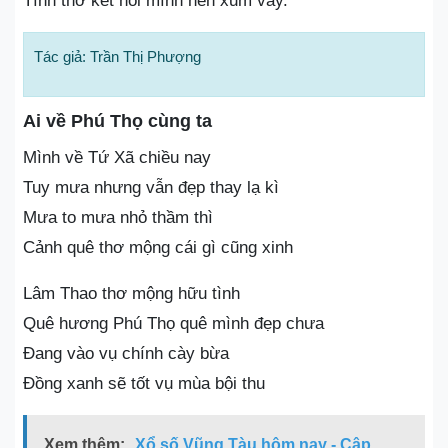
Tình thơ kết nối mình nên xum vầy.
Tác giả: Trần Thị Phượng
Ai về Phú Thọ cùng ta
Mình về Tứ Xã chiều nay
Tuy mưa nhưng vẫn đẹp thay lạ kì
Mưa to mưa nhỏ thầm thì
Cảnh quê thơ mộng cái gì cũng xinh
Lâm Thao thơ mộng hữu tình
Quê hương Phú Thọ quê mình đẹp chưa
Đang vào vụ chính cày bừa
Đồng xanh sẽ tốt vụ mùa bội thu
Xem thêm:
Xổ số Vũng Tàu hôm nay - Cập