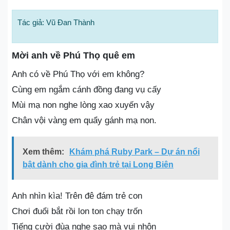
Tác giả: Vũ Đan Thành
Mời anh về Phú Thọ quê em
Anh có về Phú Thọ với em không?
Cùng em ngắm cánh đồng đang vụ cấy
Mùi mạ non nghe lòng xao xuyến vậy
Chân vội vàng em quẩy gánh mạ non.
Xem thêm:
Khám phá Ruby Park – Dự án nổi
bật dành cho gia đình trẻ tại Long Biên
Anh nhìn kìa! Trên đê đám trẻ con
Chơi đuổi bắt rồi lon ton chạy trốn
Tiếng cười đùa nghe sao mà vui nhộn