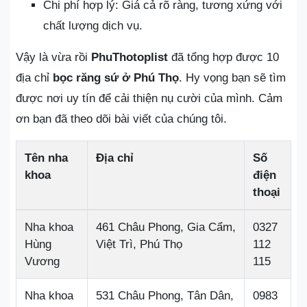
Chi phí hợp lý: Giá cả rõ ràng, tương xứng với
chất lượng dịch vụ.
Vậy là vừa rồi
PhuThotoplist
đã tổng hợp được 10
địa chỉ
bọc răng sứ ở Phú Thọ
. Hy vọng bạn sẽ tìm
được nơi uy tín để cải thiện nụ cười của mình. Cảm
ơn bạn đã theo dõi bài viết của chúng tôi.
Tên nha
Địa chỉ
Số
khoa
điện
thoại
Nha khoa
461 Châu Phong, Gia Cẩm,
0327
Hùng
Việt Trì, Phú Thọ
112
Vương
115
Nha khoa
531 Châu Phong, Tân Dân,
0983