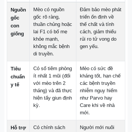
Mèo có nguồn
Đảm bảo mèo phát
Nguồn
gốc rõ ràng,
triển ổn định về
gốc
thuần chủng hoặc
thể chất và tính
con
lai F1 có bố mẹ
cách, giảm thiểu
giống
khỏe mạnh,
rủi ro tử vong do
không mắc bệnh
gen yếu.
di truyền.
Có sổ tiêm phòng
Mèo có sức đề
Tiêu
ít nhất 1 mũi (đối
kháng tốt, hạn chế
chuẩn
với mèo trên 2
các bệnh truyền
y tế
tháng) và đã thực
nhiễm nguy hiểm
hiện tẩy giun định
như Parvo hay
kỳ.
Care khi về nhà
mới.
Có chính sách
Người mới nuôi
Hỗ trợ