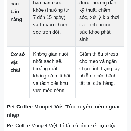
bảo hành sức
được hướng dẫn
sau
khỏe (thường từ
kỹ thuật chăm
bán
7 đến 15 ngày)
sóc, xử lý kịp thời
hàng
và tư vấn chăm
các tình huống
sóc trọn đời.
sức khỏe phát
sinh.
Không gian nuôi
Giảm thiểu stress
Cơ sở
nhốt sạch sẽ,
cho mèo và ngăn
vật
thoáng mát,
chặn tình trạng lây
chất
không có mùi hôi
nhiễm chéo bệnh
và tách biệt khu
tật tại cửa hàng.
vực mèo bệnh.
Pet Coffee Monpet Việt Trì chuyên mèo ngoại
nhập
Pet Coffee Monpet Việt Trì là mô hình kết hợp độc