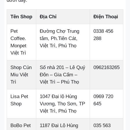
dưới đây.
Tên Shop
Địa Chỉ
Điện Thoại
Pet
Đường Chợ Trung
0338 456
Coffee.
tâm, Ph.Tiên Cát,
288
Monpet
Việt Trì, Phú Thọ
Việt Trì
Shop Cún
Số nhà 201 – Lê Quý
0962163265
Miu Việt
Đôn – Gia Cẩm –
Trì
Việt Trì – Phú Thọ
Lisa Pet
1047 Đại lộ Hùng
0969 720
Shop
Vương, Thọ Sơn, TP
645
Việt Trì, Phú Thọ
BoBo Pet
1187 Đại Lộ Hùng
035 563